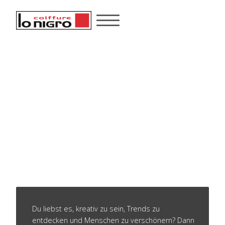
JOBS
Du liebst es, kreativ zu sein, Trends zu
entdecken und Menschen zu verschönern? Dann